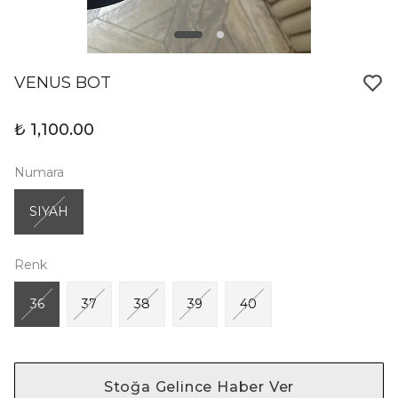
VENUS BOT
₺ 1,100.00
Numara
SIYAH
Renk
36
37
38
39
40
Stoğa Gelince Haber Ver