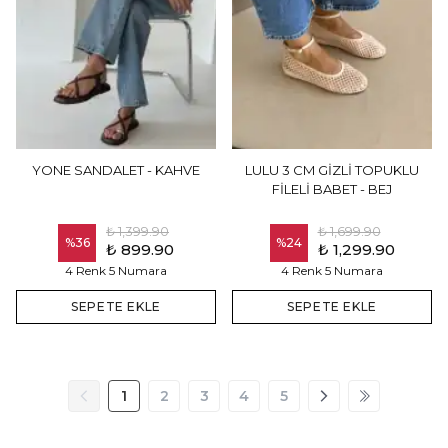
YONE SANDALET - KAHVE
LULU 3 CM GİZLİ TOPUKLU
FİLELİ BABET - BEJ
₺ 1,399.90
₺ 1,699.90
%
36
%
24
₺ 899.90
₺ 1,299.90
4 Renk 5 Numara
4 Renk 5 Numara
SEPETE EKLE
SEPETE EKLE
1
2
3
4
5