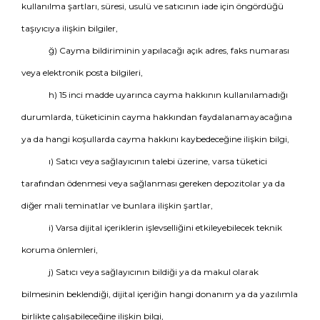
kullanılma şartları, süresi, usulü ve satıcının iade için öngördüğü
taşıyıcıya ilişkin bilgiler,
ğ) Cayma bildiriminin yapılacağı açık adres, faks numarası
veya elektronik posta bilgileri,
h) 15 inci madde uyarınca cayma hakkının kullanılamadığı
durumlarda, tüketicinin cayma hakkından faydalanamayacağına
ya da hangi koşullarda cayma hakkını kaybedeceğine ilişkin bilgi,
ı) Satıcı veya sağlayıcının talebi üzerine, varsa tüketici
tarafından ödenmesi veya sağlanması gereken depozitolar ya da
diğer mali teminatlar ve bunlara ilişkin şartlar,
i) Varsa dijital içeriklerin işlevselliğini etkileyebilecek teknik
koruma önlemleri,
j) Satıcı veya sağlayıcının bildiği ya da makul olarak
bilmesinin beklendiği, dijital içeriğin hangi donanım ya da yazılımla
birlikte çalışabileceğine ilişkin bilgi,