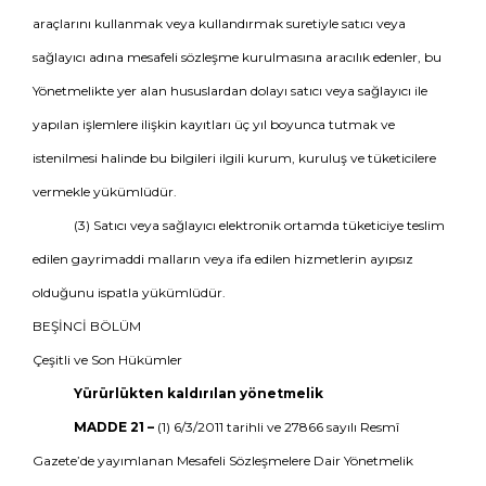
araçlarını kullanmak veya kullandırmak suretiyle satıcı veya
sağlayıcı adına mesafeli sözleşme kurulmasına aracılık edenler, bu
Yönetmelikte yer alan hususlardan dolayı satıcı veya sağlayıcı ile
yapılan işlemlere ilişkin kayıtları üç yıl boyunca tutmak ve
istenilmesi halinde bu bilgileri ilgili kurum, kuruluş ve tüketicilere
vermekle yükümlüdür.
(3) Satıcı veya sağlayıcı elektronik ortamda tüketiciye teslim
edilen gayrimaddi malların veya ifa edilen hizmetlerin ayıpsız
olduğunu ispatla yükümlüdür.
BEŞİNCİ BÖLÜM
Çeşitli ve Son Hükümler
Yürürlükten kaldırılan yönetmelik
MADDE 21 –
(1) 6/3/2011 tarihli ve 27866 sayılı Resmî
Gazete’de yayımlanan Mesafeli Sözleşmelere Dair Yönetmelik