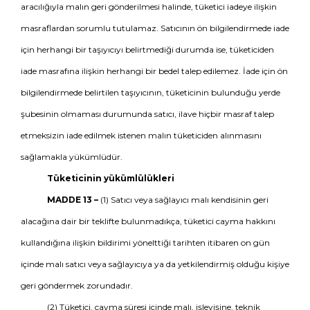
aracılığıyla malın geri gönderilmesi halinde, tüketici iadeye ilişkin
masraflardan sorumlu tutulamaz. Satıcının ön bilgilendirmede iade
için herhangi bir taşıyıcıyı belirtmediği durumda ise, tüketiciden
iade masrafına ilişkin herhangi bir bedel talep edilemez. İade için ön
bilgilendirmede belirtilen taşıyıcının, tüketicinin bulunduğu yerde
şubesinin olmaması durumunda satıcı, ilave hiçbir masraf talep
etmeksizin iade edilmek istenen malın tüketiciden alınmasını
sağlamakla yükümlüdür.
Tüketicinin yükümlülükleri
MADDE 13 –
(1) Satıcı veya sağlayıcı malı kendisinin geri
alacağına dair bir teklifte bulunmadıkça, tüketici cayma hakkını
kullandığına ilişkin bildirimi yönelttiği tarihten itibaren on gün
içinde malı satıcı veya sağlayıcıya ya da yetkilendirmiş olduğu kişiye
geri göndermek zorundadır.
(2) Tüketici, cayma süresi içinde malı, işleyişine, teknik