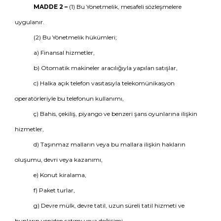
MADDE 2 –
(1) Bu Yönetmelik, mesafeli sözleşmelere
uygulanır.
(2) Bu Yönetmelik hükümleri;
a) Finansal hizmetler,
b) Otomatik makineler aracılığıyla yapılan satışlar,
c) Halka açık telefon vasıtasıyla telekomünikasyon
operatörleriyle bu telefonun kullanımı,
ç) Bahis, çekiliş, piyango ve benzeri şans oyunlarına ilişkin
hizmetler,
d) Taşınmaz malların veya bu mallara ilişkin hakların
oluşumu, devri veya kazanımı,
e) Konut kiralama,
f) Paket turlar,
g) Devre mülk, devre tatil, uzun süreli tatil hizmeti ve
bunların yeniden satımı veya değişimi,