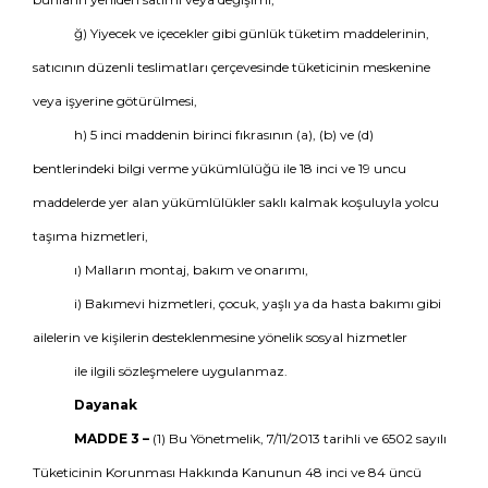
ğ) Yiyecek ve içecekler gibi günlük tüketim maddelerinin,
satıcının düzenli teslimatları çerçevesinde tüketicinin meskenine
veya işyerine götürülmesi,
h) 5 inci maddenin birinci fıkrasının (a), (b) ve (d)
bentlerindeki bilgi verme yükümlülüğü ile 18 inci ve 19 uncu
maddelerde yer alan yükümlülükler saklı kalmak koşuluyla yolcu
taşıma hizmetleri,
ı) Malların montaj, bakım ve onarımı,
i) Bakımevi hizmetleri, çocuk, yaşlı ya da hasta bakımı gibi
ailelerin ve kişilerin desteklenmesine yönelik sosyal hizmetler
ile ilgili sözleşmelere uygulanmaz.
Dayanak
MADDE 3 –
(1) Bu Yönetmelik, 7/11/2013 tarihli ve 6502 sayılı
Tüketicinin Korunması Hakkında Kanunun 48 inci ve 84 üncü