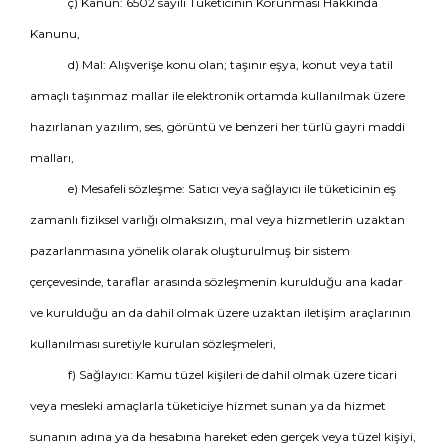
ç) Kanun: 6502 sayılı Tüketicinin Korunması Hakkında
Kanunu,
d) Mal: Alışverişe konu olan; taşınır eşya, konut veya tatil
amaçlı taşınmaz mallar ile elektronik ortamda kullanılmak üzere
hazırlanan yazılım, ses, görüntü ve benzeri her türlü gayri maddi
malları,
e) Mesafeli sözleşme: Satıcı veya sağlayıcı ile tüketicinin eş
zamanlı fiziksel varlığı olmaksızın, mal veya hizmetlerin uzaktan
pazarlanmasına yönelik olarak oluşturulmuş bir sistem
çerçevesinde, taraflar arasında sözleşmenin kurulduğu ana kadar
ve kurulduğu an da dahil olmak üzere uzaktan iletişim araçlarının
kullanılması suretiyle kurulan sözleşmeleri,
f) Sağlayıcı: Kamu tüzel kişileri de dahil olmak üzere ticari
veya mesleki amaçlarla tüketiciye hizmet sunan ya da hizmet
sunanın adına ya da hesabına hareket eden gerçek veya tüzel kişiyi,