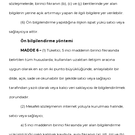
sözleşmelerde, birinci fıkranın (b), (c) ve (ç) bentlerinde yer alan
bilgilerin yerine açık artırmayı yapan ile ilgili bilgilere yer verilebilir.
(6) Ön bilgilendirme yapıldığına ilişkin ispat yükü satıcı veya
sağlayıcıya aittir.
Ön bilgilendirme yöntemi
MADDE 6 –
(1) Tüketici, 5 inci maddenin birinci fıkrasında
belirtilen tüm hususlarda, kullanılan uzaktan iletişim aracına
uygun olarak en az on iki punto büyüklüğünde, anlaşılabilir bir
dilde, açık, sade ve okunabilir bir şekilde satıcı veya sağlayıcı
tarafından yazılı olarak veya kalıcı veri saklayıcısı ile bilgilendirilmek
zorundadır.
(2) Mesafeli sözleşmenin internet yoluyla kurulması halinde,
satıcı veya sağlayıcı;
a) 5 inci maddenin birinci fıkrasında yer alan bilgilendirme
yükümlülüğü saklı kalmak kaydıyla, aynı fıkranın (a), (d), (g) ve (h)