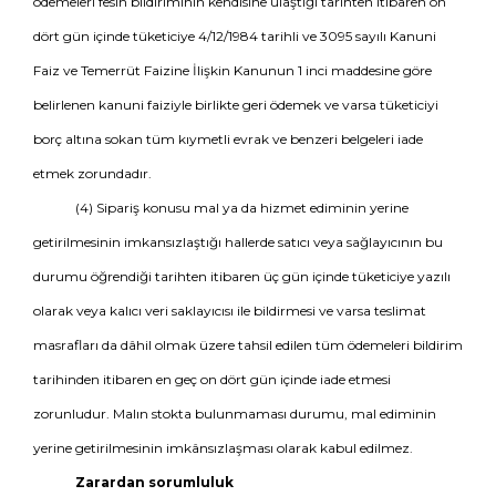
ödemeleri fesih bildiriminin kendisine ulaştığı tarihten itibaren on
dört gün içinde tüketiciye 4/12/1984 tarihli ve 3095 sayılı Kanuni
Faiz ve Temerrüt Faizine İlişkin Kanunun 1 inci maddesine göre
belirlenen kanuni faiziyle birlikte geri ödemek ve varsa tüketiciyi
borç altına sokan tüm kıymetli evrak ve benzeri belgeleri iade
etmek zorundadır.
(4) Sipariş konusu mal ya da hizmet ediminin yerine
getirilmesinin imkansızlaştığı hallerde satıcı veya sağlayıcının bu
durumu öğrendiği tarihten itibaren üç gün içinde tüketiciye yazılı
olarak veya kalıcı veri saklayıcısı ile bildirmesi ve varsa teslimat
masrafları da dâhil olmak üzere tahsil edilen tüm ödemeleri bildirim
tarihinden itibaren en geç on dört gün içinde iade etmesi
zorunludur. Malın stokta bulunmaması durumu, mal ediminin
yerine getirilmesinin imkânsızlaşması olarak kabul edilmez.
Zarardan sorumluluk