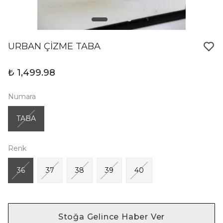
URBAN ÇİZME TABA
₺ 1,499.98
Numara
TABA
Renk
36
37
38
39
40
Stoğa Gelince Haber Ver