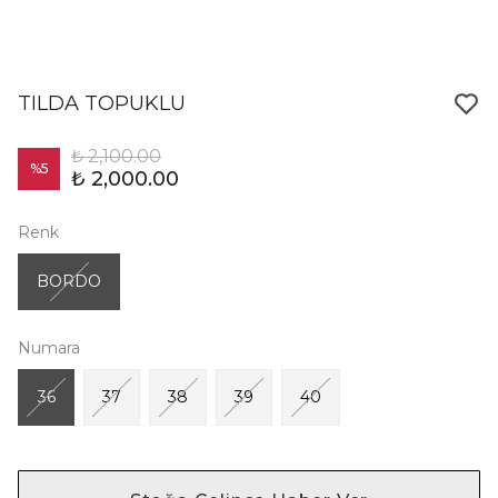
TILDA TOPUKLU
₺ 2,100.00
%
5
₺ 2,000.00
Renk
BORDO
Numara
36
37
38
39
40