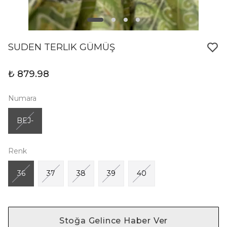
SUDEN TERLIK GÜMÜŞ
₺ 879.98
Numara
BEJ-
Renk
36
37
38
39
40
Stoğa Gelince Haber Ver