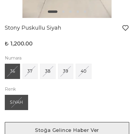
Stony Puskullu Siyah
₺ 1,200.00
Numara
36
37
38
39
40
Renk
SIYAH
Stoğa Gelince Haber Ver