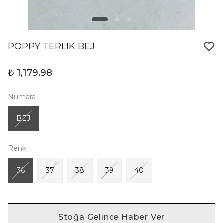
POPPY TERLIK BEJ
₺ 1,179.98
Numara
BEJ
Renk
36
37
38
39
40
Stoğa Gelince Haber Ver