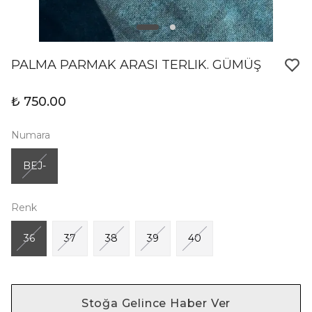
PALMA PARMAK ARASI TERLIK. GÜMÜŞ
₺ 750.00
Numara
BEJ-
Renk
36
37
38
39
40
Stoğa Gelince Haber Ver