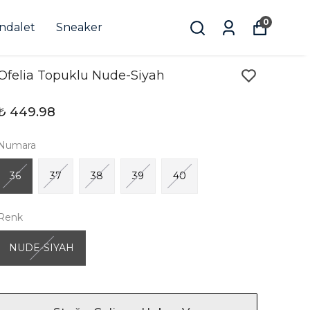
0
andalet
Sneaker
Ofelia Topuklu Nude-Siyah
₺ 449.98
Numara
36
37
38
39
40
Renk
NUDE-SIYAH