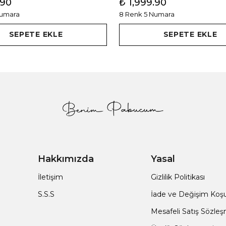
.90
₺ 1,999.90
Numara
8 Renk 5 Numara
SEPETE EKLE
SEPETE EKLE
Hakkımızda
Yasal
İletişim
Gizlilik Politikası
S.S.S
İade ve Değişim Koşul
Mesafeli Satış Sözle