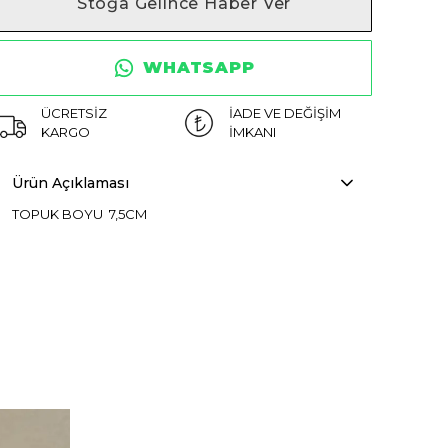
Stoğa Gelince Haber Ver
WHATSAPP
ÜCRETSİZ
İADE VE DEĞİŞİM
KARGO
İMKANI
Ürün Açıklaması
TOPUK BOYU 7,5CM