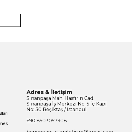
Adres & İletişim
Sinanpaşa Mah. Hasfırın Cad.
Sinanpaşa İş Merkezi No: 5 İç Kapı
No: 30 Beşiktaş / İstanbul
ları
+90
8503057908
şmesi
benimpapucumiletisim@gmail.com