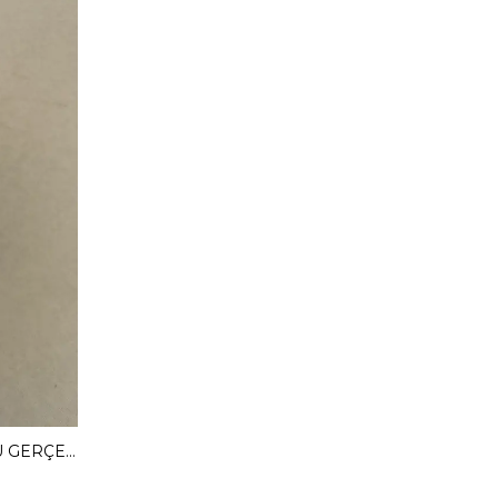
MENDY 3 CM GİZLİ TOPUKLU GERÇEK DERİ BABET