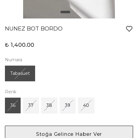
NUNEZ BOT BORDO
₺ 1,400.00
Numara
Tabasuet
Renk
36
37
38
39
40
Stoğa Gelince Haber Ver