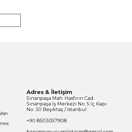
Adres & İletişim
Sinanpaşa Mah. Hasfırın Cad.
Sinanpaşa İş Merkezi No: 5 İç Kapı
No: 30 Beşiktaş / İstanbul
ları
+90
8503057908
şmesi
benimpapucumiletisim@gmail.com