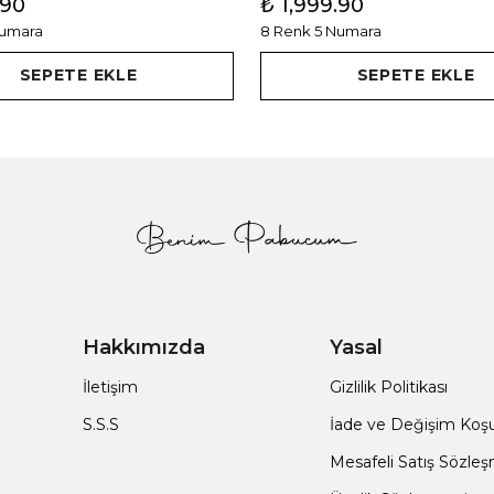
.90
₺ 1,999.90
Numara
8 Renk 5 Numara
SEPETE EKLE
SEPETE EKLE
Hakkımızda
Yasal
İletişim
Gizlilik Politikası
S.S.S
İade ve Değişim Koşul
Mesafeli Satış Sözle