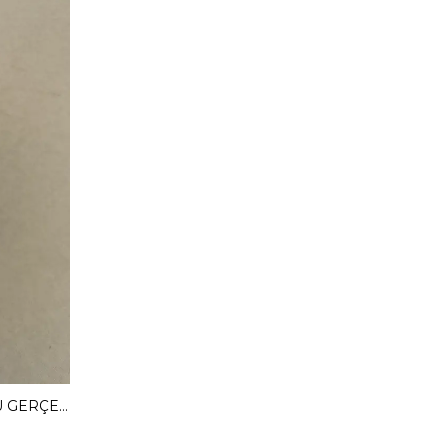
MENDY 3 CM GİZLİ TOPUKLU GERÇEK DERİ BABET