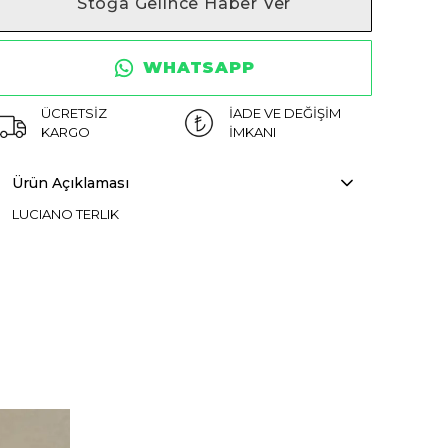
Stoğa Gelince Haber Ver
WHATSAPP
ÜCRETSİZ
İADE VE DEĞİŞİM
KARGO
İMKANI
Ürün Açıklaması
LUCIANO TERLIK