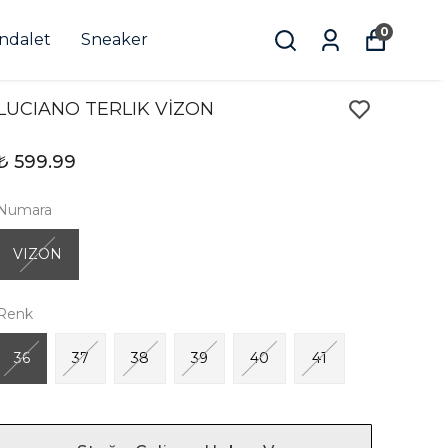
0
andalet
Sneaker
LUCIANO TERLIK VİZON
₺ 599.99
Numara
VIZON
Renk
36
37
38
39
40
41