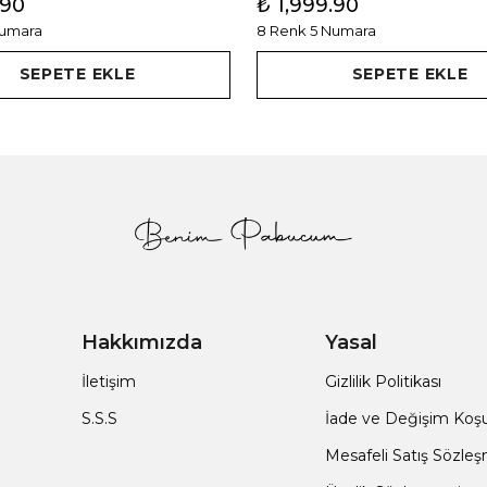
.90
₺ 1,999.90
Numara
8 Renk 5 Numara
SEPETE EKLE
SEPETE EKLE
Hakkımızda
Yasal
İletişim
Gizlilik Politikası
S.S.S
İade ve Değişim Koşul
Mesafeli Satış Sözle