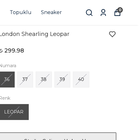
0
t
Topuklu
Sneaker
London Shearling Leopar
₺ 299.98
Numara
36
37
38
39
40
Renk
LEOPAR