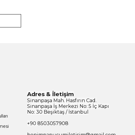
Adres & İletişim
Sinanpaşa Mah. Hasfırın Cad.
Sinanpaşa İş Merkezi No: 5 İç Kapı
No: 30 Beşiktaş / İstanbul
ları
+90
8503057908
şmesi
benimpapucumiletisim@gmail.com