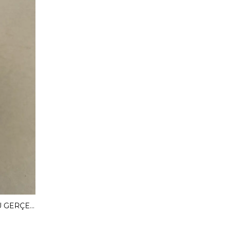
MENDY 3 CM GİZLİ TOPUKLU GERÇEK DERİ BABET