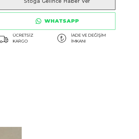
Stoğa Gelince Haber Ver
WHATSAPP
ÜCRETSİZ
İADE VE DEĞİŞİM
KARGO
İMKANI