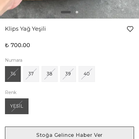
Klips Yağ Yeşili
₺ 700.00
Numara
36
37
38
39
40
Renk
YESIL
Stoğa Gelince Haber Ver