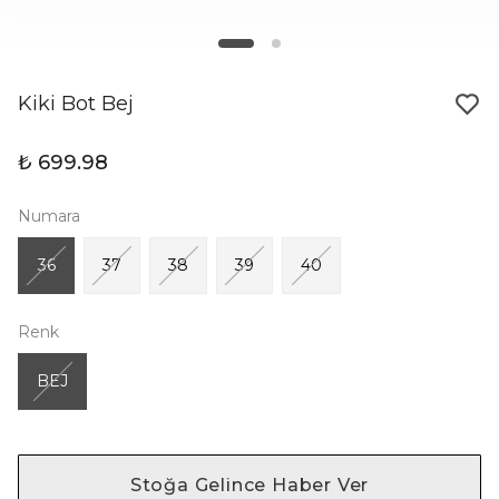
Kiki Bot Bej
₺ 699.98
Numara
36
37
38
39
40
Renk
BEJ
Stoğa Gelince Haber Ver