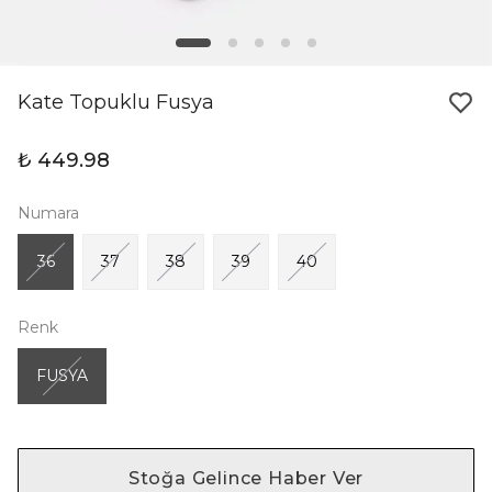
Kate Topuklu Fusya
₺ 449.98
Numara
36
37
38
39
40
Renk
FUSYA
Stoğa Gelince Haber Ver