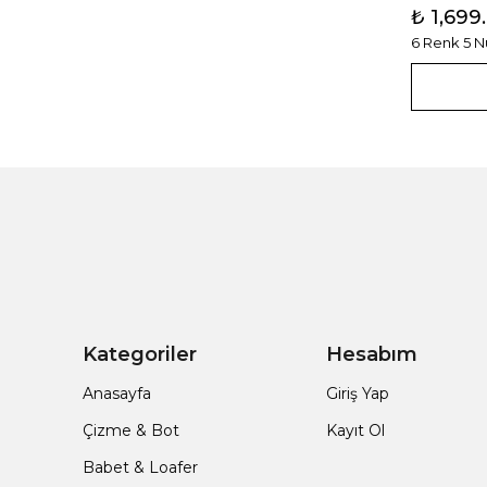
₺ 1,699
6 Renk 5 
Kategoriler
Hesabım
Anasayfa
Giriş Yap
Çizme & Bot
Kayıt Ol
Babet & Loafer