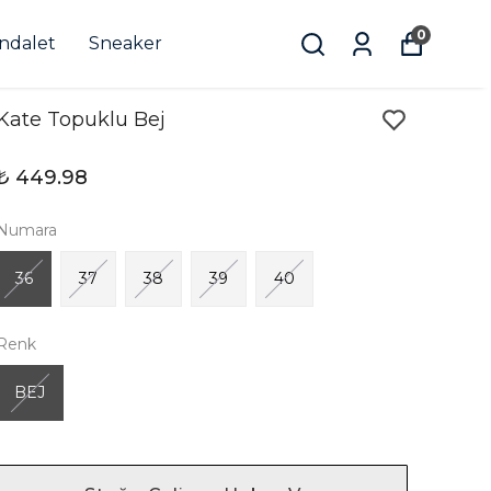
0
andalet
Sneaker
Kate Topuklu Bej
₺ 449.98
Numara
36
37
38
39
40
Renk
BEJ