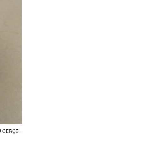
MENDY 3 CM GİZLİ TOPUKLU GERÇEK DERİ BABET