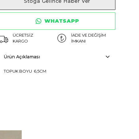
Stoğa Gelince Haber Ver
WHATSAPP
ÜCRETSİZ
İADE VE DEĞİŞİM
KARGO
İMKANI
Ürün Açıklaması
TOPUK BOYU 6,5CM