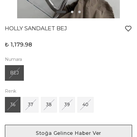
HOLLY SANDALET BEJ
₺ 1,179.98
Numara
BEJ
Renk
36
37
38
39
40
Stoğa Gelince Haber Ver