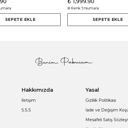
.90
₺ 1,999.90
Numara
8 Renk 5 Numara
SEPETE EKLE
SEPETE EKLE
Hakkımızda
Yasal
İletişim
Gizlilik Politikası
S.S.S
İade ve Değişim Koşul
Mesafeli Satış Sözle