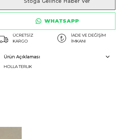
Stoğa Gelince Haber Ver
WHATSAPP
ÜCRETSİZ
İADE VE DEĞİŞİM
KARGO
İMKANI
Ürün Açıklaması
HOLLA TERLIK