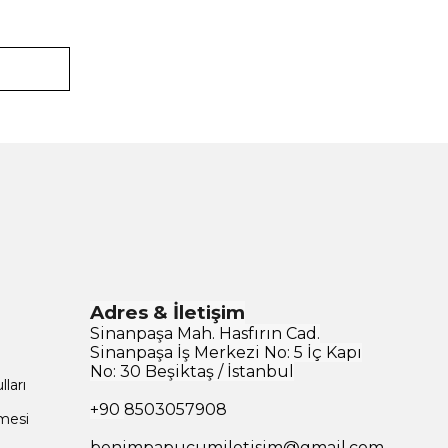
Adres & İletişim
Sinanpaşa Mah. Hasfırın Cad.
Sinanpaşa İş Merkezi No: 5 İç Kapı
No: 30 Beşiktaş / İstanbul
ları
+90
8503057908
şmesi
benimpapucumiletisim@gmail.com