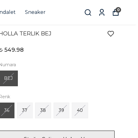
0
andalet
Sneaker
HOLLA TERLIK BEJ
₺ 549.98
Numara
BEJ
Renk
36
37
38
39
40