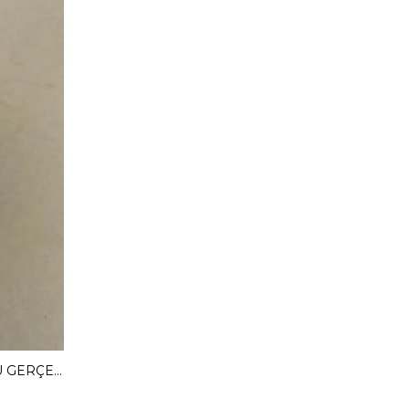
MENDY 3 CM GİZLİ TOPUKLU GERÇEK DERİ BABET