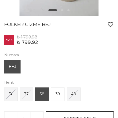
FOLKER CIZME BEJ
₺ 1,799.98
%
56
₺ 799.92
Numara
BEJ
Renk
36
37
38
39
40