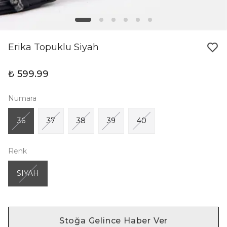
Erika Topuklu Siyah
₺ 599.99
Numara
36
37
38
39
40
Renk
SIYAH
Stoğa Gelince Haber Ver