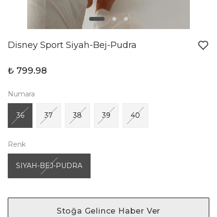
Disney Sport Siyah-Bej-Pudra
₺ 799.98
Numara
36
37
38
39
40
Renk
SIYAH-BEJ-PUDRA
Stoğa Gelince Haber Ver