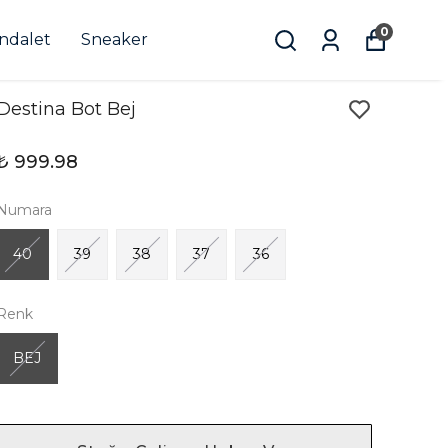
0
andalet
Sneaker
Destina Bot Bej
₺ 999.98
Numara
40
39
38
37
36
Renk
BEJ