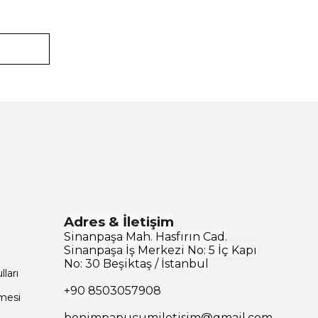
Adres & İletişim
Sinanpaşa Mah. Hasfırın Cad.
Sinanpaşa İş Merkezi No: 5 İç Kapı
No: 30 Beşiktaş / İstanbul
ları
+90
8503057908
şmesi
benimpapucumiletisim@gmail.com