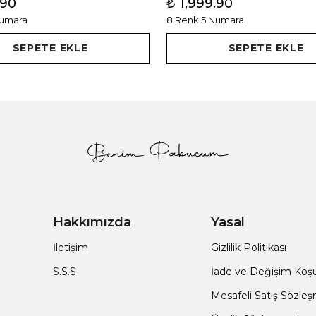
.90
₺ 1,999.90
Numara
8 Renk 5 Numara
SEPETE EKLE
SEPETE EKLE
Hakkımızda
Yasal
İletişim
Gizlilik Politikası
S.S.S
İade ve Değişim Koşul
Mesafeli Satış Sözle