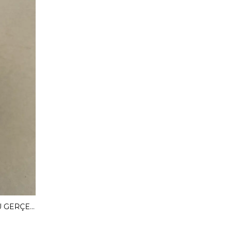
MENDY 3 CM GİZLİ TOPUKLU GERÇEK DERİ BABET