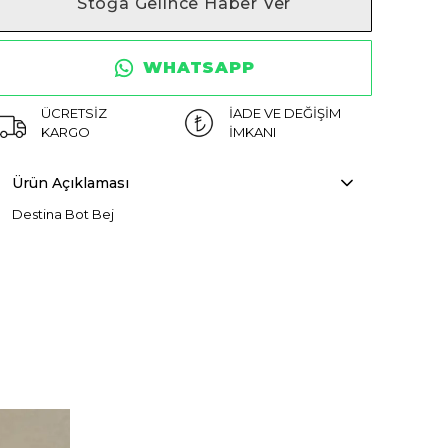
Stoğa Gelince Haber Ver
WHATSAPP
ÜCRETSİZ
İADE VE DEĞİŞİM
KARGO
İMKANI
Ürün Açıklaması
Destina Bot Bej