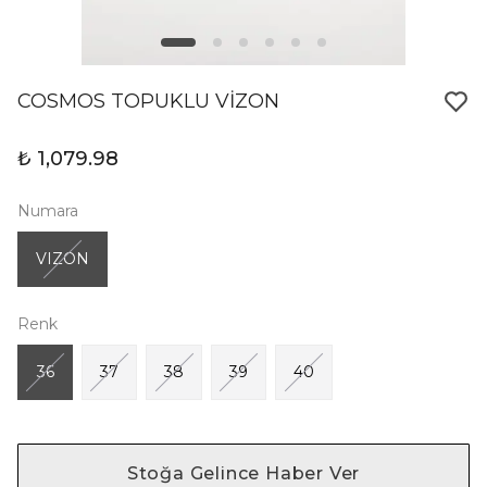
COSMOS TOPUKLU VİZON
₺ 1,079.98
Numara
VIZON
Renk
36
37
38
39
40
Stoğa Gelince Haber Ver