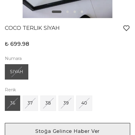
COCO TERLIK SİYAH
₺ 699.98
Numara
SIYAH
Renk
36
37
38
39
40
Stoğa Gelince Haber Ver