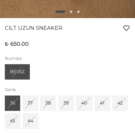
CILT UZUN SNEAKER
₺ 650.00
Numara
BEYAZ
Renk
36
37
38
39
40
41
42
43
44