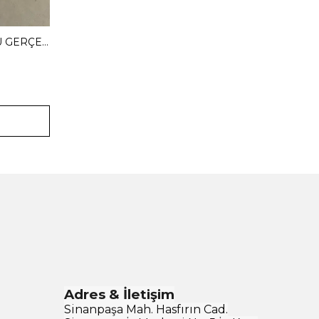
MENDY 3 CM GİZLİ TOPUKLU GERÇEK DERİ BABET
Adres & İletişim
Sinanpaşa Mah. Hasfırın Cad.