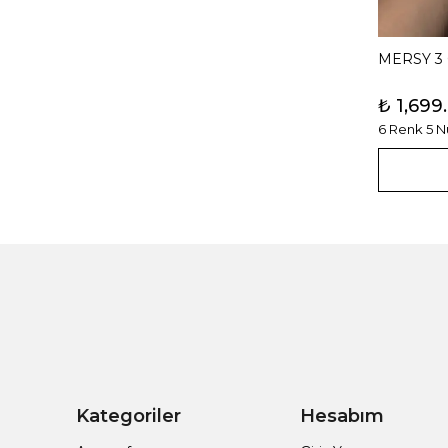
MERSY 3
₺ 1,699
6 Renk 5 
Kategoriler
Hesabım