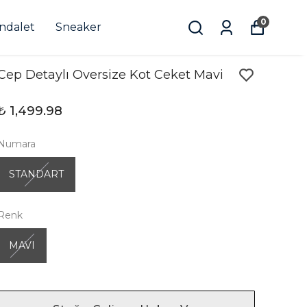
0
andalet
Sneaker
Cep Detaylı Oversize Kot Ceket Mavi
₺ 1,499.98
Numara
STANDART
Renk
MAVI