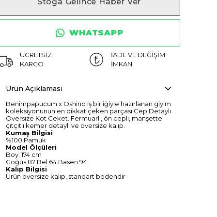
Stoğa Gelince Haber Ver
WHATSAPP
ÜCRETSİZ
İADE VE DEĞİŞİM
KARGO
İMKANI
Ürün Açıklaması
Benimpapucum x Oshino iş birliğiyle hazırlanan giyim
koleksiyonunun en dikkat çeken parçası Cep Detaylı
Oversize Kot Ceket. Fermuarlı, ön cepli, manşette
çıtçıtlı kemer detaylı ve oversize kalıp.
Kumaş Bilgisi
%100 Pamuk
Model Ölçüleri
Boy: 174 cm
Göğüs:87 Bel:64 Basen:94
Kalıp Bilgisi
Ürün oversize kalıp, standart bedendir