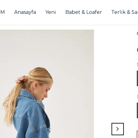
İM
Anasayfa
Yeni
Babet & Loafer
Terlik & S