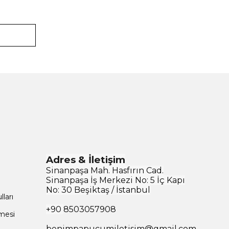
Adres & İletişim
Sinanpaşa Mah. Hasfırın Cad.
Sinanpaşa İş Merkezi No: 5 İç Kapı
No: 30 Beşiktaş / İstanbul
ları
+90
8503057908
şmesi
benimpapucumiletisim@gmail.com