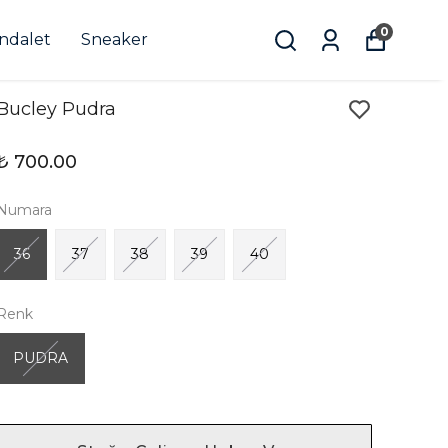
0
andalet
Sneaker
Bucley Pudra
₺ 700.00
Numara
36
37
38
39
40
Renk
PUDRA