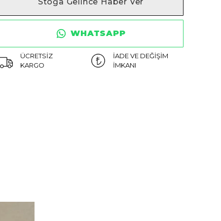
Stoğa Gelince Haber Ver
WHATSAPP
ÜCRETSİZ
İADE VE DEĞİŞİM
KARGO
İMKANI