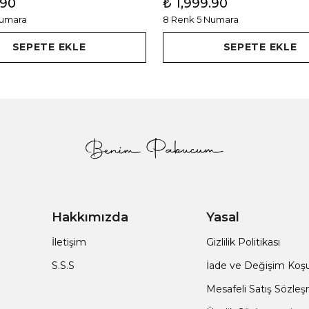
.90
₺ 1,999.90
Numara
8 Renk 5 Numara
SEPETE EKLE
SEPETE EKLE
Hakkımızda
Yasal
İletişim
Gizlilik Politikası
S.S.S
İade ve Değişim Koşul
Mesafeli Satış Sözle