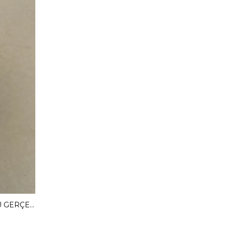
MENDY 3 CM GİZLİ TOPUKLU GERÇEK DERİ BABET