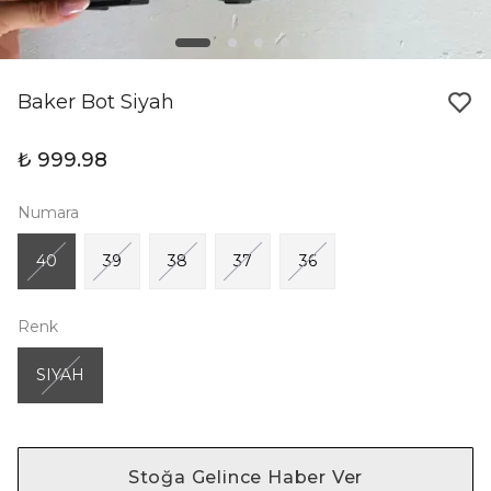
Baker Bot Siyah
₺ 999.98
Numara
40
39
38
37
36
Renk
SIYAH
Stoğa Gelince Haber Ver