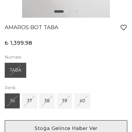
AMAROS BOT TABA
₺ 1,399.98
Numara
TABA
Renk
36
37
38
39
40
Stoğa Gelince Haber Ver