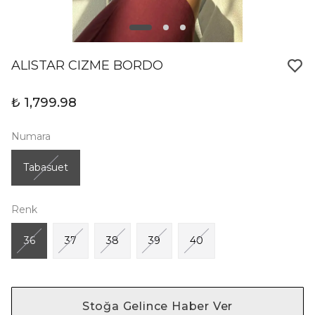
ALISTAR CIZME BORDO
₺ 1,799.98
Numara
Tabasuet
Renk
36
37
38
39
40
Stoğa Gelince Haber Ver