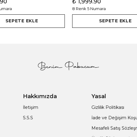
.90
₺ 1,999.90
Numara
8 Renk 5 Numara
SEPETE EKLE
SEPETE EKLE
Hakkımızda
Yasal
İletişim
Gizlilik Politikası
S.S.S
İade ve Değişim Koşul
Mesafeli Satış Sözle