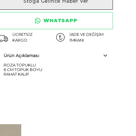
Stoğa Gelince Haber Ver
WHATSAPP
ÜCRETSİZ
İADE VE DEĞİŞİM
KARGO
İMKANI
Ürün Açıklaması
ROZA TOPUKLU
6 CM TOPUK BOYU
RAHAT KALIP