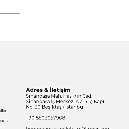
Adres & İletişim
Sinanpaşa Mah. Hasfırın Cad.
Sinanpaşa İş Merkezi No: 5 İç Kapı
No: 30 Beşiktaş / İstanbul
ları
+90
8503057908
şmesi
benimpapucumiletisim@gmail.com