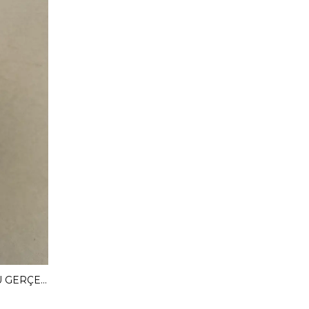
MENDY 3 CM GİZLİ TOPUKLU GERÇEK DERİ BABET