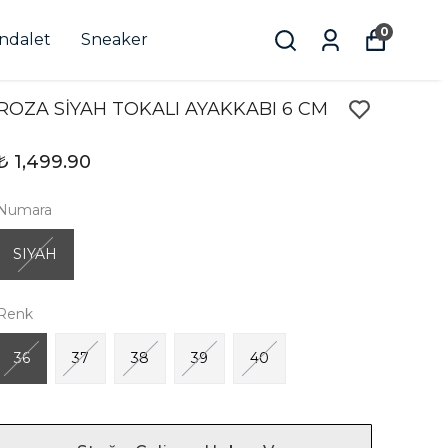
0
andalet
Sneaker
ROZA SİYAH TOKALI AYAKKABI 6 CM
₺ 1,499.90
Numara
SIYAH
Renk
36
37
38
39
40