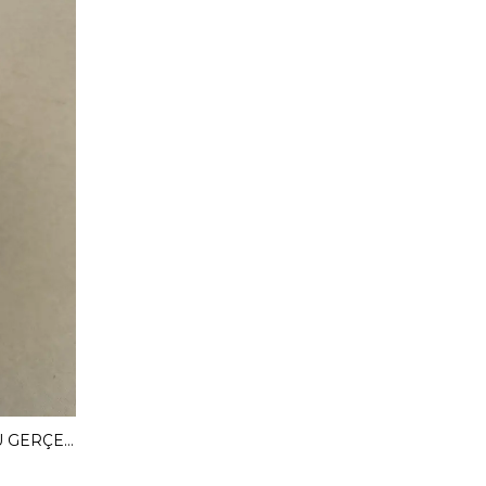
MENDY 3 CM GİZLİ TOPUKLU GERÇEK DERİ BABET