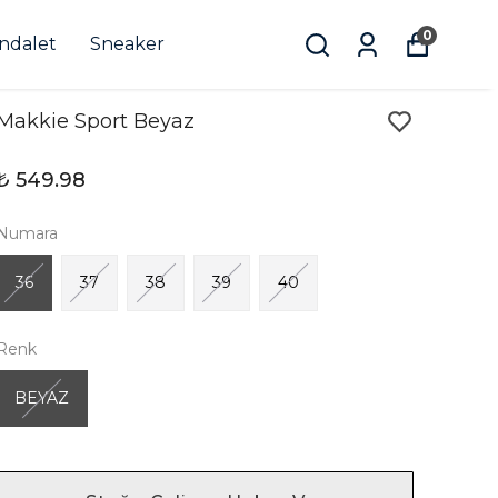
0
andalet
Sneaker
Makkie Sport Beyaz
₺ 549.98
Numara
36
37
38
39
40
Renk
BEYAZ