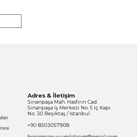
Adres & İletişim
Sinanpaşa Mah. Hasfırın Cad.
Sinanpaşa İş Merkezi No: 5 İç Kapı
No: 30 Beşiktaş / İstanbul
ları
+90
8503057908
şmesi
benimpapucumiletisim@gmail.com