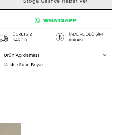
Stoğa Gelince Haber Ver
WHATSAPP
ÜCRETSİZ
İADE VE DEĞİŞİM
KARGO
İMKANI
Ürün Açıklaması
Makkie Sport Beyaz