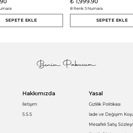
.90
₺ 1,999.90
Numara
8 Renk 5 Numara
SEPETE EKLE
SEPETE EKLE
Hakkımızda
Yasal
İletişim
Gizlilik Politikası
S.S.S
İade ve Değişim Koşul
Mesafeli Satış Sözle