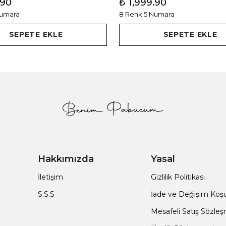
.90
₺ 1,999.90
Numara
8 Renk 5 Numara
SEPETE EKLE
SEPETE EKLE
Hakkımızda
Yasal
İletişim
Gizlilik Politikası
S.S.S
İade ve Değişim Koşul
Mesafeli Satış Sözle