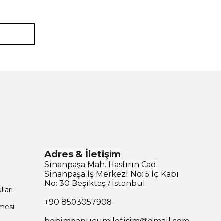
Adres & İletişim
Sinanpaşa Mah. Hasfırın Cad.
Sinanpaşa İş Merkezi No: 5 İç Kapı
No: 30 Beşiktaş / İstanbul
ları
+90
8503057908
şmesi
benimpapucumiletisim@gmail.com