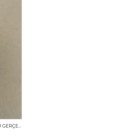
MENDY 3 CM GİZLİ TOPUKLU GERÇEK DERİ BABET