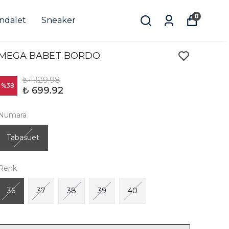
0
andalet
Sneaker
MEGA BABET BORDO
₺ 1,129.98
%
38
₺ 699.92
Numara
Tabasuet
Renk
36
37
38
39
40