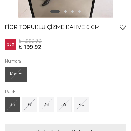
FİOR TOPUKLU ÇİZME KAHVE 6 CM
₺ 1,999.90
%
90
₺ 199.92
Numara
Kahve
Renk
36
37
38
39
40