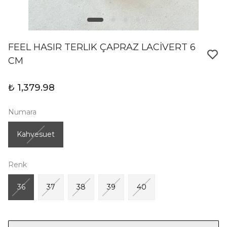
FEEL HASIR TERLIK ÇAPRAZ LACİVERT 6
CM
₺ 1,379.98
Numara
Kahvesuet
Renk
36
37
38
39
40